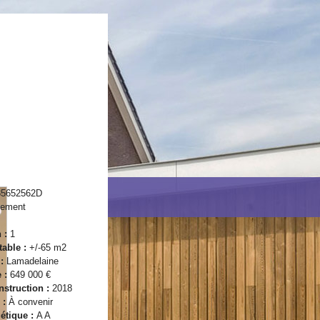
85652562D
tement
n :
1
table :
+/-65 m2
 :
Lamadelaine
e :
649 000 €
struction :
2018
 :
À convenir
étique :
A A