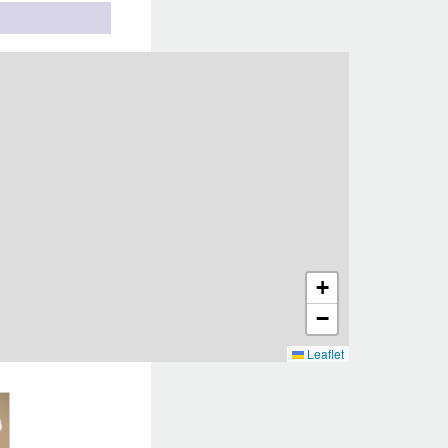
+
−
Leaflet