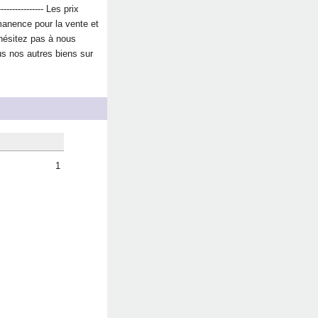
-------------- Les prix
manence pour la vente et
'hésitez pas à nous
us nos autres biens sur
1