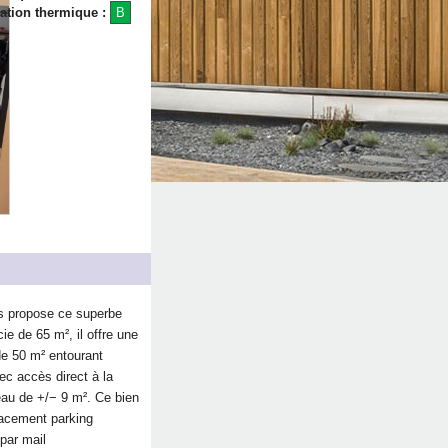
lation thermique :
B
propose ce superbe
e de 65 m², il offre une
de 50 m² entourant
ec accès direct à la
eau de +/− 9 m². Ce bien
placement parking
par mail