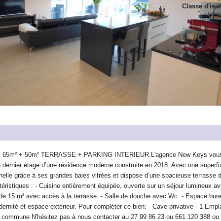
Classe d'iso
5m² + 50m² TERRASSE + PARKING INTERIEUR L'agence New Keys vous 
 dernier étage d’une résidence moderne construite en 2018. Avec une superfici
nelle grâce à ses grandes baies vitrées et dispose d’une spacieuse terrasse 
téristiques : - Cuisine entièrement équipée, ouverte sur un séjour lumineux av
de 15 m² avec accès à la terrasse. - Salle de douche avec Wc. - Espace bur
odernité et espace extérieur. Pour compléter ce bien: - Cave privative - 1 Em
ie commune N'hésitez pas à nous contacter au 27 99 86 23 ou 661 120 388 ou 