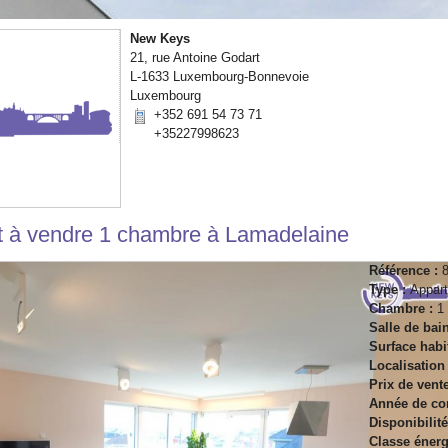
New Keys
21, rue Antoine Godart
L-1633 Luxembourg-Bonnevoie
Luxembourg
+352 691 54 73 71
+35227998623
t
à vendre
1 chambre à
Lamadelaine
Référence :
Type :
Appar
Chambre :
1
Salle de bai
Surface habi
Localisation
Prix de vent
Année de con
Disponibilité
Classe énerg