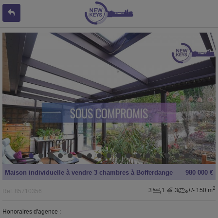
Maison individuelle
à vendre
3 chambres à
Bofferdange
980 000 €
2
3
1
3
+/- 150 m
Ref.
85710356
Honoraires d'agence :