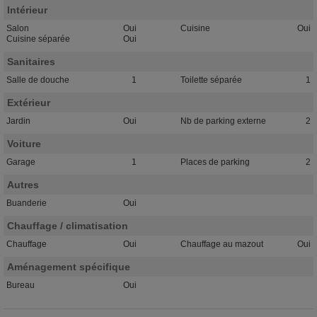
Intérieur
Salon
Oui
Cuisine
Oui
Cuisine séparée
Oui
Sanitaires
Salle de douche
1
Toilette séparée
1
Extérieur
Jardin
Oui
Nb de parking externe
2
Voiture
Garage
1
Places de parking
2
Autres
Buanderie
Oui
Chauffage / climatisation
Chauffage
Oui
Chauffage au mazout
Oui
Aménagement spécifique
Bureau
Oui