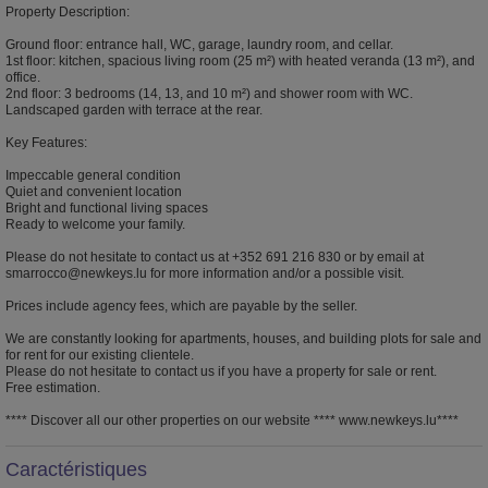
Property Description:
Ground floor: entrance hall, WC, garage, laundry room, and cellar.
1st floor: kitchen, spacious living room (25 m²) with heated veranda (13 m²), and
office.
2nd floor: 3 bedrooms (14, 13, and 10 m²) and shower room with WC.
Landscaped garden with terrace at the rear.
Key Features:
Impeccable general condition
Quiet and convenient location
Bright and functional living spaces
Ready to welcome your family.
Please do not hesitate to contact us at +352 691 216 830 or by email at
smarrocco@newkeys.lu for more information and/or a possible visit.
Prices include agency fees, which are payable by the seller.
We are constantly looking for apartments, houses, and building plots for sale and
for rent for our existing clientele.
Please do not hesitate to contact us if you have a property for sale or rent.
Free estimation.
**** Discover all our other properties on our website **** www.newkeys.lu****
Caractéristiques