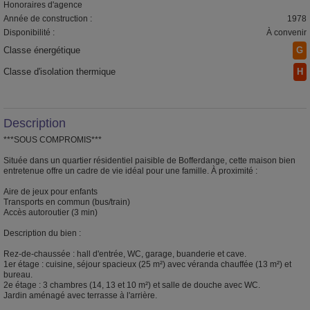
Honoraires d'agence
Année de construction :
1978
Disponibilité :
À convenir
Classe énergétique
G
Classe d'isolation thermique
H
Description
***SOUS COMPROMIS***
Située dans un quartier résidentiel paisible de Bofferdange, cette maison bien
entretenue offre un cadre de vie idéal pour une famille. À proximité :
Aire de jeux pour enfants
Transports en commun (bus/train)
Accès autoroutier (3 min)
Description du bien :
Rez-de-chaussée : hall d'entrée, WC, garage, buanderie et cave.
1er étage : cuisine, séjour spacieux (25 m²) avec véranda chauffée (13 m²) et
bureau.
2e étage : 3 chambres (14, 13 et 10 m²) et salle de douche avec WC.
Jardin aménagé avec terrasse à l'arrière.