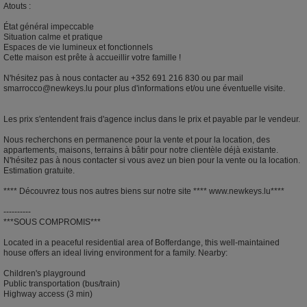
Atouts :
État général impeccable
Situation calme et pratique
Espaces de vie lumineux et fonctionnels
Cette maison est prête à accueillir votre famille !
N'hésitez pas à nous contacter au +352 691 216 830 ou par mail
smarrocco@newkeys.lu pour plus d'informations et/ou une éventuelle visite.
Les prix s'entendent frais d'agence inclus dans le prix et payable par le vendeur.
Nous recherchons en permanence pour la vente et pour la location, des
appartements, maisons, terrains à bâtir pour notre clientèle déjà existante.
N'hésitez pas à nous contacter si vous avez un bien pour la vente ou la location.
Estimation gratuite.
**** Découvrez tous nos autres biens sur notre site **** www.newkeys.lu****
----------
***SOUS COMPROMIS***
Located in a peaceful residential area of Bofferdange, this well-maintained
house offers an ideal living environment for a family. Nearby:
Children's playground
Public transportation (bus/train)
Highway access (3 min)