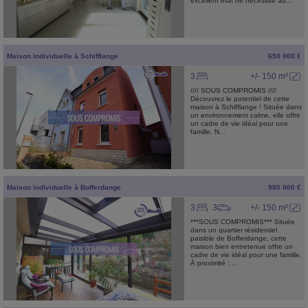
excellent état ne nécessite au...
Maison individuelle
à
Schifflange
650 000 €
3
+/- 150 m²
//// SOUS COMPROMIS ////
Découvrez le potentiel de cette
maison à Schifflange ! Située dans
un environnement calme, elle offre
un cadre de vie idéal pour une
famille. N...
Maison individuelle
à
Bofferdange
980 000 €
3
3
+/- 150 m²
***SOUS COMPROMIS*** Située
dans un quartier résidentiel
paisible de Bofferdange, cette
maison bien entretenue offre un
cadre de vie idéal pour une famille.
À proximité : ...