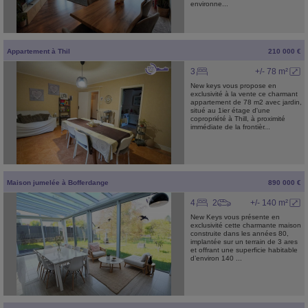
environne...
Appartement
à
Thil
210 000 €
3
+/- 78 m²
New keys vous propose en
exclusivité à la vente ce charmant
appartement de 78 m2 avec jardin,
situé au 1ier étage d'une
copropriété à Thill, à proximité
immédiate de la frontièr...
Maison jumelée
à
Bofferdange
890 000 €
4
2
+/- 140 m²
New Keys vous présente en
exclusivité cette charmante maison
construite dans les années 80,
implantée sur un terrain de 3 ares
et offrant une superficie habitable
d’environ 140 ...