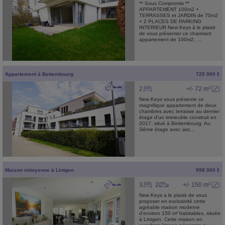
** Sous Compromis **
APPARTEMENT 100m2 +
TERRASSES et JARDIN de 70m2
+ 2 PLACES DE PARKING
INTERIEUR New Keys à le plaisir
de vous présenter ce charmant
appartement de 100m2, ...
Appartement
à
Bettembourg
725 000 €
2
+/- 72 m²
New Keys vous présente ce
magnifique appartement de deux
chambres avec terrasse au dernier
étage d'un immeuble construit en
2017, situé à Bettembourg. Au
3ième étage avec asc...
Maison mitoyenne
à
Lintgen
998 000 €
3
2
+/- 150 m²
New Keys a le plaisir de vous
proposer en exclusivité cette
agréable maison moderne
d'environ 150 m² habitables, située
à Lintgen. Cette maison en