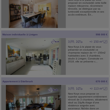
proposer en exclusivité cette belle
maison mitoyenne, récemment
rénovée, se distingue par sa
luminosité exceptionnelle et ses
accès extérieurs. Éri...
Maison individuelle
à
Lintgen
998 000 €
3
2
+/- 150 m²
New Keys à le plaisir de vous
présenter en exclusivité ce
charmante maison de +/− 150m2
habitables avec 3 chambres,
située à Lintgen. Construite en
2018, elle se présente c...
Appartement
à
Ettelbruck
670 000 €
3
1
+/- 113 m²
New Keys vous propose ce
superbe appartement entièrement
rénové de 3 chambres, idéalement
situé au 2áµ‰ étage d’une
résidence soignée avec
ascenseur. Nichée dans un