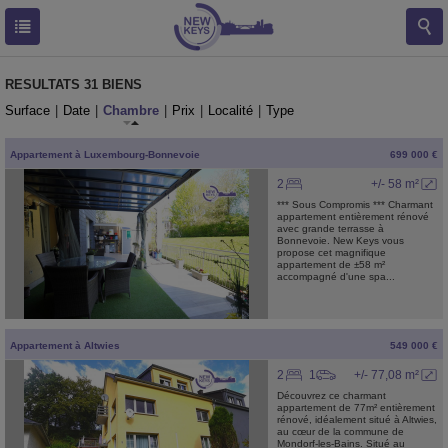
RESULTATS
31 BIENS
Surface
|
Date
|
Chambre
|
Prix
|
Localité
|
Type
Appartement
à
Luxembourg-Bonnevoie
699 000 €
2
+/- 58 m²
*** Sous Compromis *** Charmant
appartement entièrement rénové
avec grande terrasse à
Bonnevoie. New Keys vous
propose cet magnifique
appartement de ±58 m²
accompagné d'une spa...
Appartement
à
Altwies
549 000 €
2
1
+/- 77,08 m²
Découvrez ce charmant
appartement de 77m² entièrement
rénové, idéalement situé à Altwies,
au cœur de la commune de
Mondorf-les-Bains. Situé au