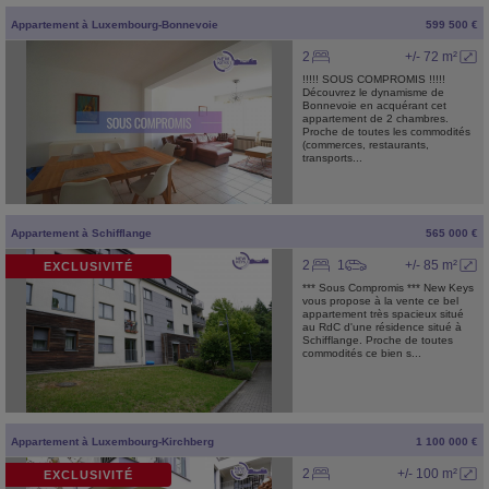
Appartement
à
Luxembourg-Bonnevoie
599 500 €
2
+/- 72 m²
!!!!! SOUS COMPROMIS !!!!!
Découvrez le dynamisme de
Bonnevoie en acquérant cet
appartement de 2 chambres.
Proche de toutes les commodités
(commerces, restaurants,
transports...
Appartement
à
Schifflange
565 000 €
2
1
+/- 85 m²
EXCLUSIVITÉ
*** Sous Compromis *** New Keys
vous propose à la vente ce bel
appartement très spacieux situé
au RdC d'une résidence situé à
Schifflange. Proche de toutes
commodités ce bien s...
Appartement
à
Luxembourg-Kirchberg
1 100 000 €
2
+/- 100 m²
EXCLUSIVITÉ