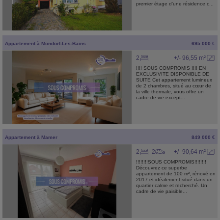
premier étage d'une résidence c...
Appartement
à
Mondorf-Les-Bains
695 000 €
2
+/- 96,55 m²
!!!! SOUS COMPROMIS !!!! EN
EXCLUSIVITE DISPONIBLE DE
SUITE Cet appartement lumineux
de 2 chambres, situé au cœur de
la ville thermale, vous offre un
cadre de vie except...
Appartement
à
Mamer
849 000 €
2
2
+/- 90,64 m²
!!!!!!!!SOUS COMPROMIS!!!!!!!!
Découvrez ce superbe
appartement de 100 m², rénové en
2017 et idéalement situé dans un
quartier calme et recherché. Un
cadre de vie paisible...