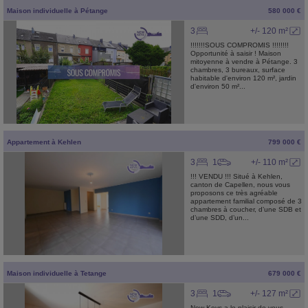
Maison individuelle
à
Pétange
580 000 €
3
+/- 120 m²
!!!!!!!SOUS COMPROMIS !!!!!!!!
Opportunité à saisir ! Maison
mitoyenne à vendre à Pétange. 3
chambres, 3 bureaux, surface
habitable d'environ 120 m², jardin
d'environ 50 m²...
Appartement
à
Kehlen
799 000 €
3
1
+/- 110 m²
!!! VENDU !!! Situé à Kehlen,
canton de Capellen, nous vous
proposons ce très agréable
appartement familial composé de 3
chambres à coucher, d’une SDB et
d’une SDD, d’un...
Maison individuelle
à
Tetange
679 000 €
3
1
+/- 127 m²
New Keys a le plaisir de vous